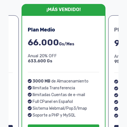
¡MÁS VENDIDO!
Plan Medio
Plan
66.000
99
Gs/Mes
Anual 20% OFF
Anual
633.600 Gs
950.4
3000 MB
de Almacenamiento
o
40
Ilimitada Transferencia
Ilim
Ilimitadas Cuentas de e-mail
Ilim
Full CPanel en Español
Full
Sistema Webmail/Pop3/Imap
p
Sis
Soporte a PHP y MySQL
Sopo