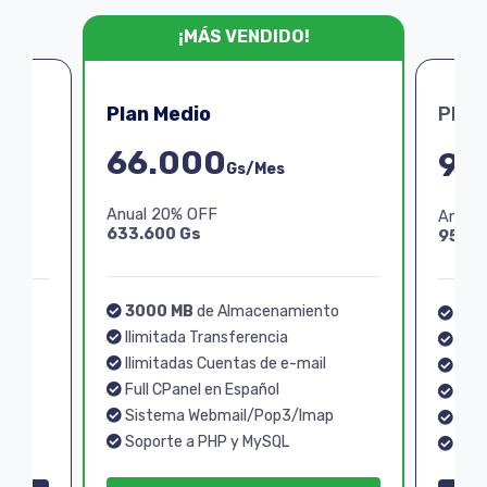
¡MÁS VENDIDO!
Plan Medio
Plan
66.000
99
Gs/Mes
Anual 20% OFF
Anual
633.600 Gs
950.4
3000 MB
de Almacenamiento
o
40
Ilimitada Transferencia
Ilim
Ilimitadas Cuentas de e-mail
Ilim
Full CPanel en Español
Full
Sistema Webmail/Pop3/Imap
p
Sis
Soporte a PHP y MySQL
Sopo