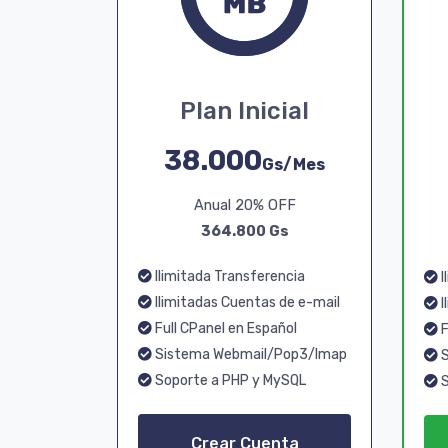
Plan Inicial
38.000
Gs/Mes
Anual 20% OFF
364.800 Gs
Ilimitada Transferencia
I
Ilimitadas Cuentas de e-mail
I
Full CPanel en Español
F
Sistema Webmail/Pop3/Imap
S
Soporte a PHP y MySQL
S
Crear Cuenta