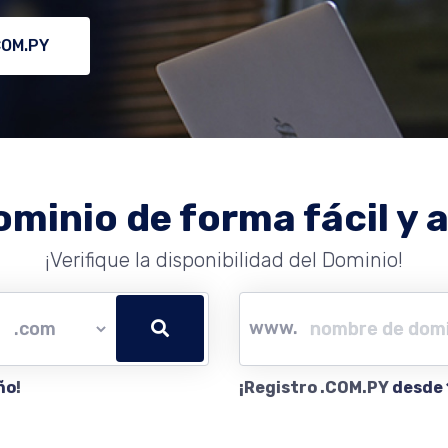
COM.PY
ominio de forma fácil y a
¡Verifique la disponibilidad del Dominio!
www.
ño
!
¡Registro .COM.PY
desde 