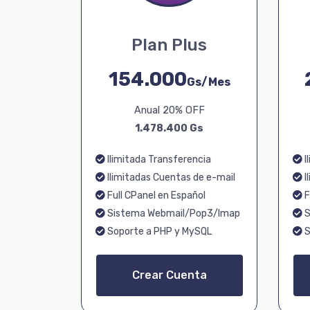
Plan Plus
154.000
Gs/Mes
Anual 20% OFF
1.478.400 Gs
Ilimitada Transferencia
I
Ilimitadas Cuentas de e-mail
I
Full CPanel en Español
F
Sistema Webmail/Pop3/Imap
S
Soporte a PHP y MySQL
S
Crear Cuenta