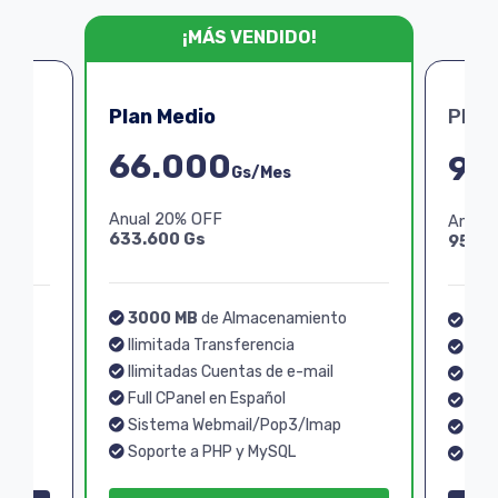
¡MÁS VENDIDO!
Plan Medio
Plan
66.000
99
Gs/Mes
Anual 20% OFF
Anual
633.600 Gs
950.4
3000 MB
de Almacenamiento
o
40
Ilimitada Transferencia
Ilim
Ilimitadas Cuentas de e-mail
Ilim
Full CPanel en Español
Full
Sistema Webmail/Pop3/Imap
p
Sis
Soporte a PHP y MySQL
Sopo